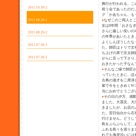
興行が行われる。こ
2011.10.30-2
祝う会であったのだ
グ「かあちゃん、も
2011.08.20-1
●
なぜこのご両人と
女は8年間「おさな
さらに厳しい笑いの
2011.08.20-2
の年季があいたとき
よくしんぼうしたな
2011.07.30-1
た。師匠はトリで文
ち上げの席で京太師
2011.07.30-2
がらに言って下さり
おきたかった子なん
●
そんなご縁で師匠
っていたときに、ぽ
古典の漫才を二席演
輩で今をときめくW
当におめでとうござ
●
その日の夕方、感
ました。大震災、大
きましたが、お店の
た。翌日仙台から石
行けません。どうし
島をぶらぶらして、
ふれる島々を巡りま
れでも海岸沿いには