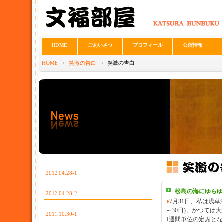
HOME
ごあいさつ
プロフィール
公演情報
HOME
>
笑激の告白
>
笑激の告白
2012.04.28-1
松島の海にゆら
2012.04.28-2
●
7月31日、私は浅草
～30日)、かつては
2011.10.30-1
1週間単位の定席と